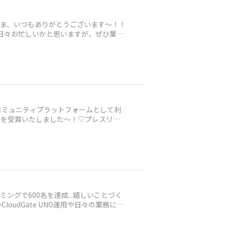
さま、いつもありがとうございます〜！！
す。日々お忙しいかと思いますが、ぜひ業務
コミュニティプラットフォームとして利
査員賞を受賞いたしました〜！▽プレスリリ
グで600名を達成...嬉しいことづく
udGate UNO運用や日々の業務にお