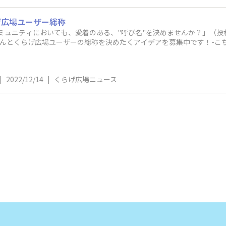
げ広場ユーザー総称
ミュニティにおいても、愛着のある、"呼び名"を決めませんか？」（投稿：https://c
ika）みなさんとくらげ広場ユーザーの総称を決めたくアイデアを募集中です！-
|
2022/12/14
|
くらげ広場ニュース