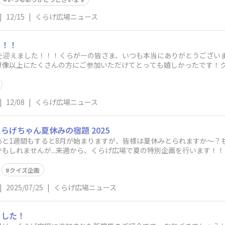
|
12/15
|
くらげ広場ニュース
！！！
年を迎えました！！！くらがーの皆さま、いつも本当にありがとうござい
想像以上にたくさんの方にご参加いただけてとっても嬉しかったです！
いました♪景品
|
12/08
|
くらげ広場ニュース
げちゃん夏休みの宿題 2025
と1週間もすると8月が始まりますが、皆様は夏休みとられますか〜？
もしれませんが...来週から、くらげ広場で夏の特別企画を行います！！そ
クイズ企画
|
2025/07/25
|
くらげ広場ニュース
ました！