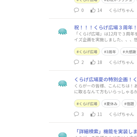
0
14
くらげちゃん
祝！！！くらげ広場３周年
「くらげ広場」は12月で３周
イズ企画を実施しました、、、
らげちゃんグッズも製作しちゃ
くらげ広場
3周年
大感謝
2
18
くらげちゃん
くらげ広場夏の特別企画！くら
くらがーの皆様、こんにちは！あ
に取るなんて方もいらっしゃるか
2025！】どんな企画かと申
くらげ広場
夏休み
宿題
3
11
くらげちゃん
「詳細検索」機能を実装し