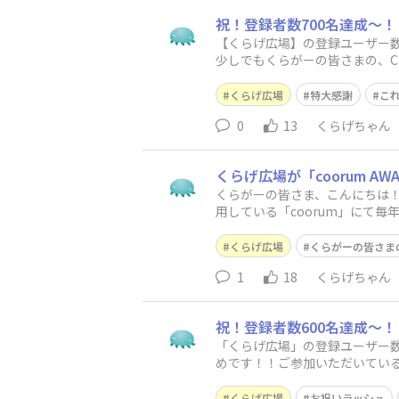
祝！登録者数700名達成〜！
【くらげ広場】の登録ユーザー数
少しでもくらがーの皆さまの、Cl
の息抜きがてらにくらげ広場を
くらげ広場
特大感謝
こ
0
13
くらげちゃん
くらげ広場が「coorum A
くらがーの皆さま、こんにちは
用している「coorum」にて毎
ースhttps://prt
くらげ広場
くらがーの皆さま
1
18
くらげちゃん
祝！登録者数600名達成〜！
「くらげ広場」の登録ユーザー数
めです！！ご参加いただいているく
役立ていただける情報の
くらげ広場
お祝いラッシュ