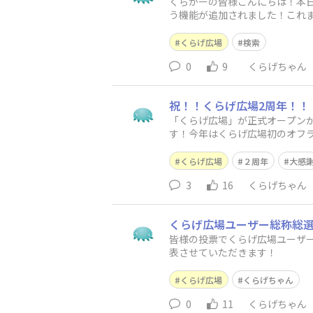
くらがーの皆様こんにちは！本日
う機能が追加されました！これま
きて本当に見たいものが見つか
くらげ広場
検索
0
9
くらげちゃん
祝！！くらげ広場2周年！！
「くらげ広場」が正式オープン
す！今年はくらげ広場初のオフ
一助となれていましたら幸いで
くらげ広場
２周年
大感
3
16
くらげちゃん
くらげ広場ユーザー総称総
皆様の投票でくらげ広場ユーザー
表させていただきます！
くらげ広場
くらげちゃん
0
11
くらげちゃん