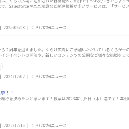
は、くらげ広場に追加された新機能のご紹介です〜お気づきでしょうか.
で、Salesforceや楽楽精算など関連投稿が多いサービスは、「サー
|
2025/06/23
|
くらげ広場ニュース
から２周年を迎えました。くらげ広場にご参加いただいているくらがー
ラインイベントの開催や、新しいコンテンツの公開など様々な挑戦をし
す。さて、くらげち
謝
|
2024/12/02
|
くらげ広場ニュース
選挙！！
総称を決めたいと思います！投票は2023年1月5日（木）迄です！年
|
2022/12/16
|
くらげ広場ニュース