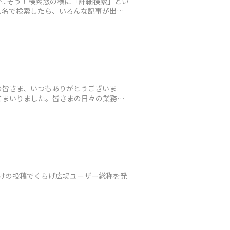
..そう！検索窓の横に「詳細検索」とい
ビス名で検索したら、いろんな記事が出て
の皆さま、いつもありがとうございま
てまいりました。皆さまの日々の業務の
明けの投稿でくらげ広場ユーザー総称を発