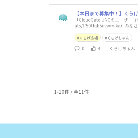
【本日まで募集中！】くら
「CloudGate UNOのユーザーコ
ats/tf50tfqb5uvwm
くらげ広場
くらげちゃん
0
4
くらげちゃん
1-10件 / 全11件