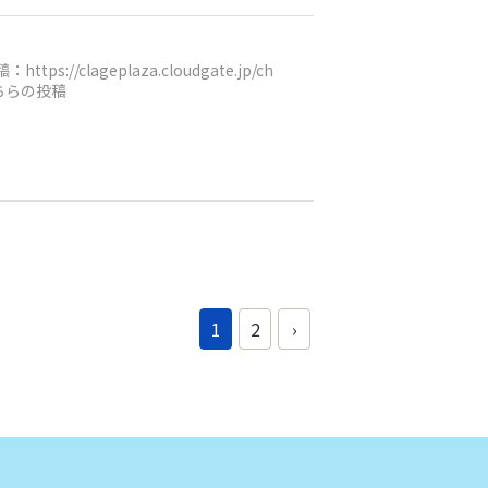
lageplaza.cloudgate.jp/ch
こちらの投稿
1
2
›