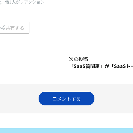
、
他3人
がリアクション
君
共有する
次の投稿
コメントする