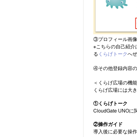
③プロフィール画
※こちらの自己紹介
る
くらげトーク
へ
④その他登録内容
＜くらげ広場の機
くらげ広場には大
①くらげトーク
CloudGate 
②操作ガイド
導入後に必要な操