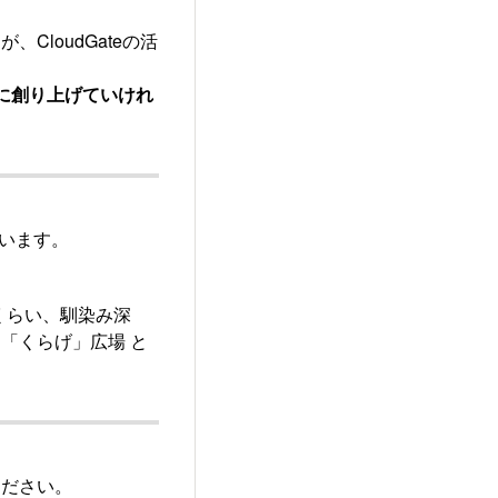
loudGateの活
を共に創り上げていけれ
でいます。
るくらい、馴染み深
「くらげ」広場 と
ください。