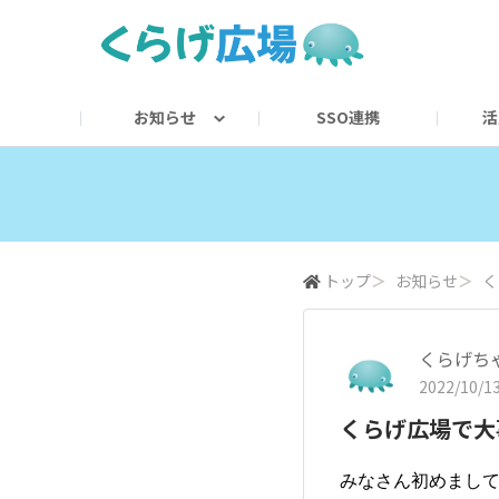
お知らせ
SSO連携
活
お知らせ
用語集
トップ
＞
お知らせ
＞
く
くらげち
2022/10/13
くらげ広場で大
みなさん初めまし