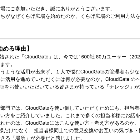
広場にご参加いただき、誠にありがとうございます。
たちがなぜくらげ広場を始めたのか、くらげ広場のご利用方法
始める理由】
始された「CloudGate」は、今では1600社 80万ユーザー（2
います。
うような活用が出来ず、１人で悩むCloudGateの管理者も少
に活用を進めていただくには何が必要なのか。CloudGate 
dGateをお使いいただいている皆さまが持っている「ナレッジ」
部門では、CloudGateを使い倒していただくためにも、担当
使い方をご紹介していました。これまで多くの担当者様にお話
れたのは、CloudGateにはこんな使い方・考え方があるのか
当者様だけでなく、担当者様同士での意見交換やお互いの気づき
できる「場所」が必要だと感じました。